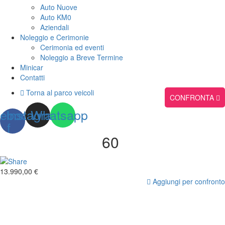
Auto Nuove
Auto KM0
Aziendali
Noleggio e Cerimonie
Cerimonia ed eventi
Noleggio a Breve Termine
Minicar
Contatti
Torna al parco veicoli
CONFRONTA
ebook-
Instagram
Whatsapp
f
60
13.990,00 €
Aggiungi per confronto