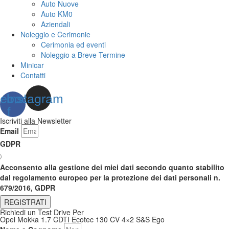
Auto Nuove
Auto KM0
Aziendali
Noleggio e Cerimonie
Cerimonia ed eventi
Noleggio a Breve Termine
Minicar
Contatti
ebook-
Instagram
f
Iscriviti alla Newsletter
Email
GDPR
Acconsento alla gestione dei miei dati secondo quanto stabilito
dal regolamento europeo per la protezione dei dati personali n.
679/2016, GDPR
REGISTRATI
Richiedi un Test Drive Per
Opel Mokka 1.7 CDTI Ecotec 130 CV 4×2 S&S Ego