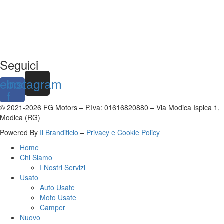
Seguici
ebook-
Instagram
f
© 2021-2026 FG Motors – P.Iva: 01616820880 – Via Modica Ispica 1,
Modica (RG)
Powered By
Il Brandificio
–
Privacy e Cookie Policy
Home
Chi Siamo
I Nostri Servizi
Usato
Auto Usate
Moto Usate
Camper
Nuovo