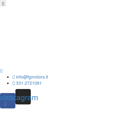
info@fgmotors.it
331 2721091
ebook-
Instagram
f