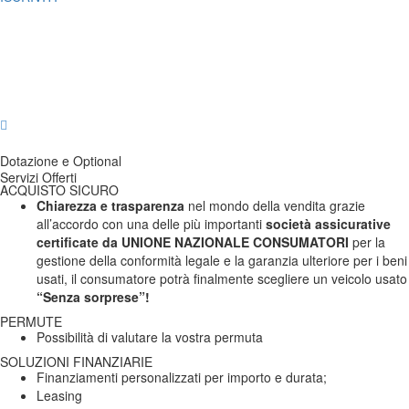
Chilometri
98 458
Immatricolazione
n/d
Consumo Medio
n/d
Consumo
Consumo Urbano
n/d
n/d
Cilindrata
1700 cc
Extraurbano
Potenza
n/d
Numero Proprietari
n/d
Carrozzeria
Suv
Carburante
Benzina
Trazione
n/d
Cambio
Manuale
Classe
Pre Euro
Colore Esterni
Nero
Colore Interni
n/d
Allestimento
n/d
Posti
2
Porte
2/3
Interni
Dotazione e Optional
Servizi Offerti
ACQUISTO SICURO
Chiarezza e trasparenza
nel mondo della vendita grazie
all’accordo con una delle più importanti
società assicurative
certificate da UNIONE NAZIONALE CONSUMATORI
per la
gestione della conformità legale e la garanzia ulteriore per i beni
usati, il consumatore potrà finalmente scegliere un veicolo usato
“Senza sorprese”!
PERMUTE
Possibilità di valutare la vostra permuta
SOLUZIONI FINANZIARIE
Finanziamenti personalizzati per importo e durata;
Leasing