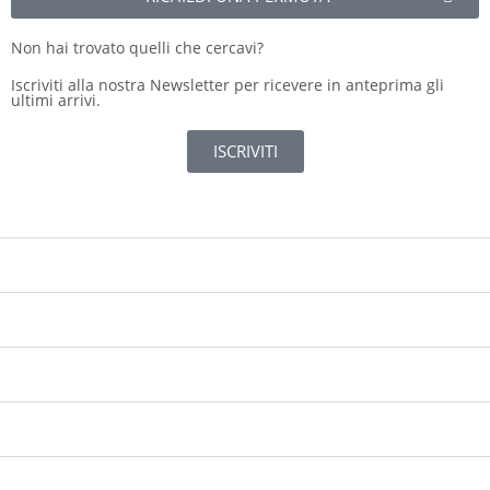
Non hai trovato quelli che cercavi?
Iscriviti alla nostra Newsletter per ricevere in anteprima gli
ultimi arrivi.
ISCRIVITI
Chilometri
75 576
Immatricolazione
06/2018
Consumo Medio
n/d
Consumo Urbano
n/d
Consumo Extraurbano
n/d
Cilindrata
1.560 cc