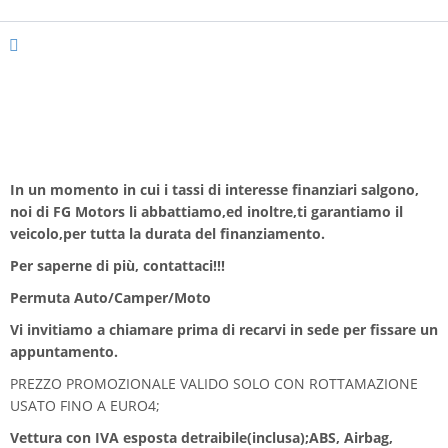
Allestimento Interni
Pelle Totale
Posti
5
Porte
4/5
In un momento in cui i tassi di interesse finanziari salgono,
noi di FG Motors li abbattiamo,ed inoltre,ti garantiamo il
veicolo,per tutta la durata del finanziamento.
Per saperne di più, contattaci!!!
Permuta Auto/Camper/Moto
Vi invitiamo a chiamare prima di recarvi in sede per fissare un
appuntamento.
PREZZO PROMOZIONALE VALIDO SOLO CON ROTTAMAZIONE
USATO FINO A EURO4;
Vettura con IVA esposta detraibile(inclusa);ABS, Airbag,