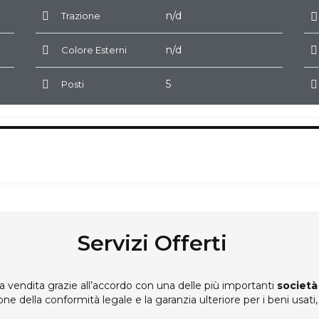
n/d
Trazione
n/d
Colore Esterni
5
Posti
Servizi Offerti
 vendita grazie all’accordo con una delle più importanti
società
one della conformità legale e la garanzia ulteriore per i beni usat