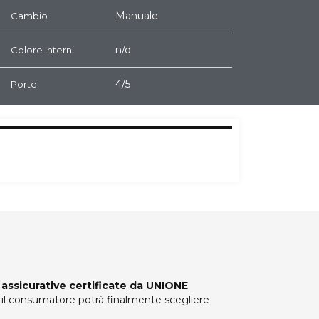
Manuale
Cambio
n/d
Colore Interni
4/5
Porte
 assicurative certificate da UNIONE
i, il consumatore potrà finalmente scegliere