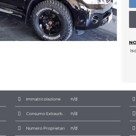
NO
Is
n/d
Immatricolazione
n/d
Consumo Extraurbano
n/d
Numero Proprietari