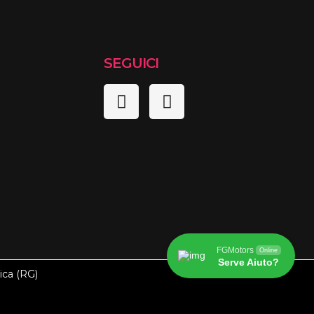
SEGUICI
FGMotors
Online
Serve Aiuto?
ica (RG)