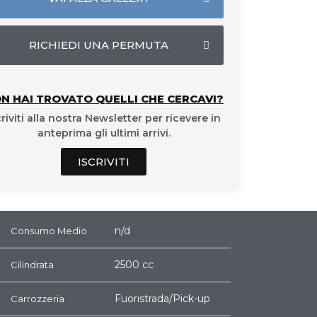
RICHIEDI UNA PERMUTA
N HAI TROVATO QUELLI CHE CERCAVI?
criviti alla nostra Newsletter per ricevere in
anteprima gli ultimi arrivi.
ISCRIVITI
n/d
Consumo Medio
2500 cc
Cilindrata
Fuoristrada/Pick-up
Carrozzeria