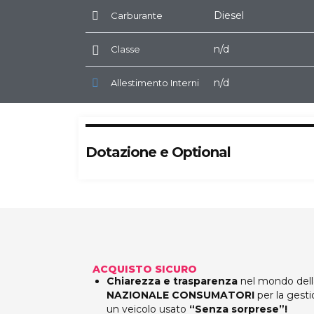
Diesel
Carburante
n/d
Classe
n/d
Allestimento Interni
Dotazione e Optional
ACQUISTO SICURO
Chiarezza e trasparenza
nel mondo della
NAZIONALE CONSUMATORI
per la gesti
un veicolo usato
“Senza sorprese”!