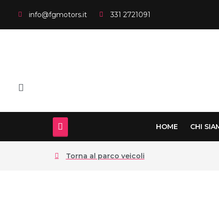
info@fgmotors.it
331 2721091
HOME
CHI SI
Torna al parco veicoli