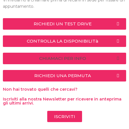
Vi invitiamo a chiamare prima di recarvi in sede per fissare un
appuntamento.
RICHIEDI UN TEST DRIVE
CONTROLLA LA DISPONIBILITà
CHIAMACI PER INFO
RICHIEDI UNA PERMUTA
Non hai trovato quelli che cercavi?
Iscriviti alla nostra Newsletter per ricevere in anteprima
gli ultimi arrivi.
ISCRIVITI