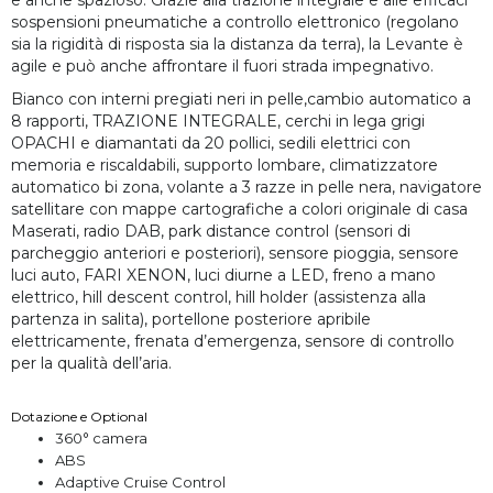
e anche spazioso. Grazie alla trazione integrale e alle efficaci
sospensioni pneumatiche a controllo elettronico (regolano
sia la rigidità di risposta sia la distanza da terra), la Levante è
agile e può anche affrontare il fuori strada impegnativo.
Bianco con interni pregiati neri in pelle,cambio automatico a
8 rapporti, TRAZIONE INTEGRALE, cerchi in lega grigi
OPACHI e diamantati da 20 pollici, sedili elettrici con
memoria e riscaldabili, supporto lombare, climatizzatore
automatico bi zona, volante a 3 razze in pelle nera, navigatore
satellitare con mappe cartografiche a colori originale di casa
Maserati, radio DAB, park distance control (sensori di
parcheggio anteriori e posteriori), sensore pioggia, sensore
luci auto, FARI XENON, luci diurne a LED, freno a mano
elettrico, hill descent control, hill holder (assistenza alla
partenza in salita), portellone posteriore apribile
elettricamente, frenata d’emergenza, sensore di controllo
per la qualità dell’aria.
Dotazione e Optional
360° camera
ABS
Adaptive Cruise Control