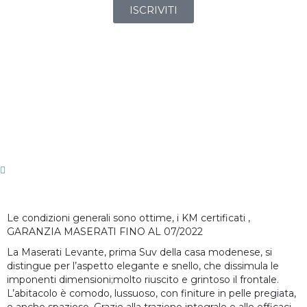
ISCRIVITI
Consumo
102
7,2 l/
07/2017
Chilometri
953
Immatricolazione
Medio
km
8,2
Consumo
Consumo
6,6 l/100
Cilindrata
l/100
3.0 cc
Urbano
Extraurbano
km
km
184 kW
Numero Proprietari
Carrozzeria
1
Suv
Potenza
(250 CV)
Carburante
Trazione
Diesel
AWD
Automatico/seque
Cambio
Classe
Colore Esterni
Colore Interni
Euro 6
Bianco
Nero
Pelle
Allestimento
Posti
Porte
5
4/5
Totale
Interni
Le condizioni generali sono ottime, i KM certificati ,
GARANZIA MASERATI FINO AL 07/2022
La Maserati Levante, prima Suv della casa modenese, si
distingue per l’aspetto elegante e snello, che dissimula le
imponenti dimensioni;molto riuscito e grintoso il frontale.
L’abitacolo è comodo, lussuoso, con finiture in pelle pregiata,