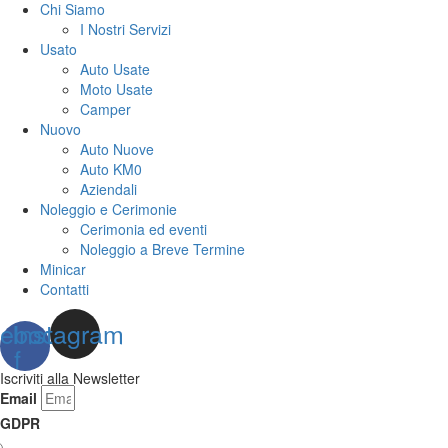
Chi Siamo
I Nostri Servizi
Usato
Auto Usate
Moto Usate
Camper
Nuovo
Auto Nuove
Auto KM0
Aziendali
Noleggio e Cerimonie
Cerimonia ed eventi
Noleggio a Breve Termine
Minicar
Contatti
ebook-
Instagram
f
Iscriviti alla Newsletter
Email
GDPR