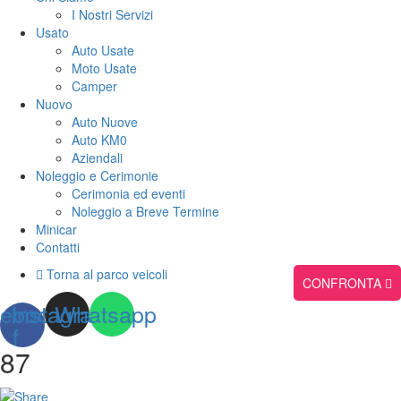
I Nostri Servizi
Usato
Auto Usate
Moto Usate
Camper
Nuovo
Auto Nuove
Auto KM0
Aziendali
Noleggio e Cerimonie
Cerimonia ed eventi
Noleggio a Breve Termine
Minicar
Contatti
Torna al parco veicoli
CONFRONTA
ebook-
Instagram
Whatsapp
f
87