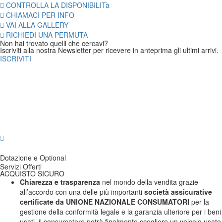
CONTROLLA LA DISPONIBILITà
CHIAMACI PER INFO
VAI ALLA GALLERY
RICHIEDI UNA PERMUTA
Non hai trovato quelli che cercavi?
Iscriviti alla nostra Newsletter per ricevere in anteprima gli ultimi arrivi.
ISCRIVITI
Chilometri
119 342
Immatricolazione
n/d
Consumo Medio
n/d
Consumo
Consumo Urbano
n/d
n/d
Cilindrata
1268 cc
Extraurbano
Potenza
n/d
Numero Proprietari
n/d
Utilitaria
Carrozzeria
Carburante
Diesel
Trazione
n/d
Cambio
Manuale
Classe
n/d
Colore Esterni
n/d
Colore Interni
n/d
Allestimento
n/d
Posti
5
Porte
2/3
Interni
Dotazione e Optional
Servizi Offerti
ACQUISTO SICURO
Chiarezza e trasparenza
nel mondo della vendita grazie
all’accordo con una delle più importanti
società assicurative
certificate da UNIONE NAZIONALE CONSUMATORI
per la
gestione della conformità legale e la garanzia ulteriore per i beni
usati, il consumatore potrà finalmente scegliere un veicolo usato