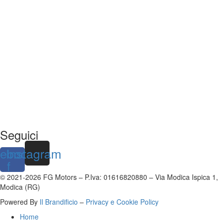
Seguici
ebook-
Instagram
f
© 2021-2026 FG Motors – P.Iva: 01616820880 – Via Modica Ispica 1,
Modica (RG)
Powered By
Il Brandificio
–
Privacy e Cookie Policy
Home