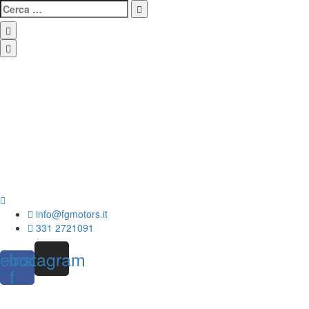
info@fgmotors.it
331 2721091
ebook-
Instagram
f