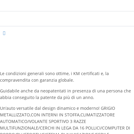
Colore Esterni
Grigio
Colore Interni
Grigio
Allestimento Interni
Stoffa
Posti
5
Porte
4/5
Le condizioni generali sono ottime, i KM certificati e, la
compravendita con garanzia globale.
Guidabile anche da neopatentati in presenza di una persona che
abbia conseguito la patente da più di un anno.
Un’auto versatile dal design dinamico e moderno! GRIGIO
METALLIZZATO,CON INTERNI IN STOFFA,CLIMATIZZATORE
AUTOMATICO/VOLANTE SPORTIVO 3 RAZZE
MULTIFUNZIONALE/CERCHI IN LEGA DA 16 POLLICI/COMPUTER DI