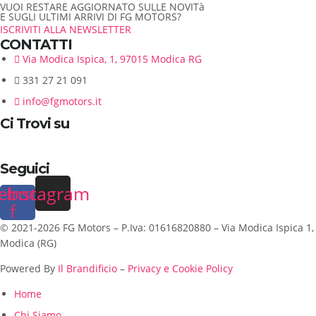
VUOI RESTARE AGGIORNATO SULLE NOVITà
E SUGLI ULTIMI ARRIVI DI FG MOTORS?
ISCRIVITI ALLA NEWSLETTER
CONTATTI
Via Modica Ispica, 1, 97015 Modica RG
331 27 21 091
info@fgmotors.it
Ci Trovi su
Seguici
ebook-
Instagram
f
© 2021-2026 FG Motors – P.Iva: 01616820880 – Via Modica Ispica 1,
Modica (RG)
Powered By
Il Brandificio
–
Privacy e Cookie Policy
Home
Chi Siamo