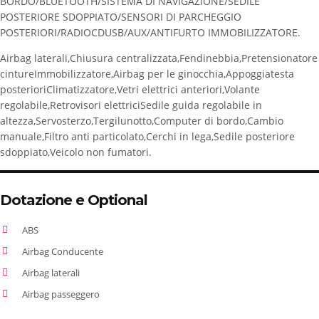
BORDO/BLUETOOTH/SISTEMA DI NAVIGAZIONE/SEDILE
POSTERIORE SDOPPIATO/SENSORI DI PARCHEGGIO
POSTERIORI/RADIOCDUSB/AUX/ANTIFURTO IMMOBILIZZATORE.
Airbag laterali,Chiusura centralizzata,Fendinebbia,Pretensionatore
cintureImmobilizzatore,Airbag per le ginocchia,Appoggiatesta
posterioriClimatizzatore,Vetri elettrici anteriori,Volante
regolabile,Retrovisori elettriciSedile guida regolabile in
altezza,Servosterzo,Tergilunotto,Computer di bordo,Cambio
manuale,Filtro anti particolato,Cerchi in lega,Sedile posteriore
sdoppiato,Veicolo non fumatori.
Dotazione e Optional
ABS
Airbag Conducente
Airbag laterali
Airbag passeggero