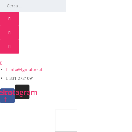
info@fgmotors.it
331 2721091
ebook-
Instagram
f