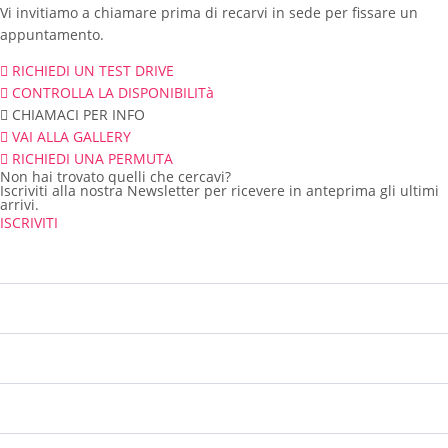
Vi invitiamo a chiamare prima di recarvi in sede per fissare un
appuntamento.
RICHIEDI UN TEST DRIVE
CONTROLLA LA DISPONIBILITà
CHIAMACI PER INFO
VAI ALLA GALLERY
RICHIEDI UNA PERMUTA
Non hai trovato quelli che cercavi?
Iscriviti alla nostra Newsletter per ricevere in anteprima gli ultimi
arrivi.
ISCRIVITI
Chilometri
124 346
Immatricolazione
01/2009
Consumo Medio
3,6 l/km
Consumo Urbano
n/d