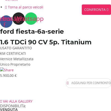
Torna al parco veicoli
CONFRONTA
ebook-
Instagram
Whatsapp
f
ford
fiesta-6a-serie
1.6 TDCi 90 CV 5p. Titanium
USATO GARANTITO
KM CERTIFICATI
Vernice Metallizzata
Unico Proprietario
5.900,00 €
AGGIUNGI PER CONFRONTO
VAI ALLA GALLERY
DISPONIBILITà:
VENDUTA