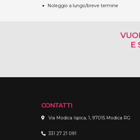
Noleggio a lungo/breve termine
VUO
E 
CONTATTI
Via Modica Ispica, 1, 97015 Modica RG
331 27 21 091