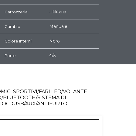
Utilitaria
Carrozzeria
Manuale
Cambio
Nero
Colore Interni
4/5
Porte
MICI SPORTIVI/FARI LED/VOLANTE
DO/BLUETOOTH/SISTEMA DI
DIOCDUSB/AUX/ANTIFURTO