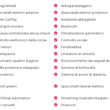
ag laterali
Airbag passeggero
cristalli elettrici anteriori
Alzacristalli elettrici posteriori
le CarPlay
Assistente abbaglianti
nd spot monitor
Bluetooth
usura centralizzata senza chiave
Climatizzatore automatico
trollo elettronico della corsia
Controllo vocale
i Xenon
Fendinebbia
 antipanne
Limitatore di velocità
umatici quattro stagioni
Riconoscimento dei segnali str
ile posteriore sdoppiato
Sensore di luminosità
vosterzo
Sistema di avviso di distanza
nd system
Specchietti laterali elettrici
rt/Stop automatico
Streaming musicale integrato
ri oscurati
Vivavoce