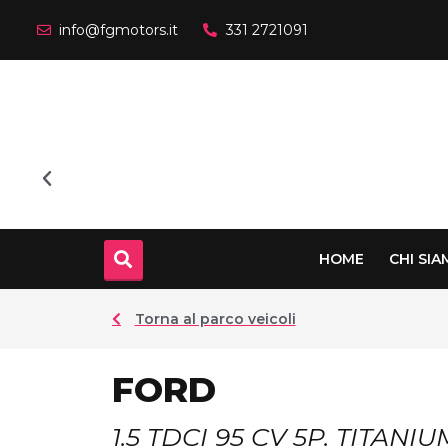
info@fgmotors.it
331 2721091
HOME
CHI SI
Torna al parco veicoli
FORD
1.5 TDCI 95 CV 5P. TITANIU