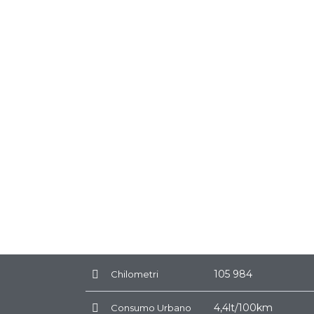
105 984
Chilometri
4,4lt/100km
Consumo Urbano