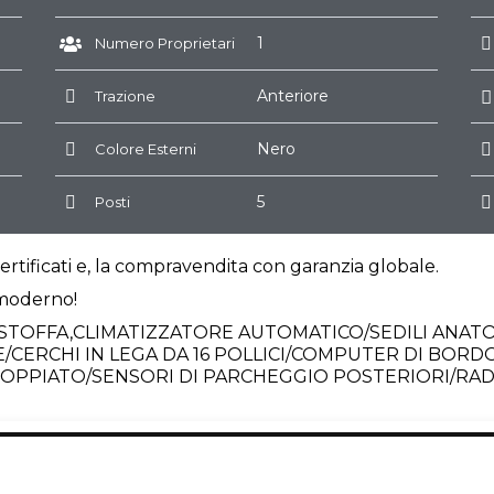
1
Numero Proprietari
Anteriore
Trazione
Nero
Colore Esterni
5
Posti
ertificati e, la compravendita con garanzia globale.
 moderno!
STOFFA,CLIMATIZZATORE AUTOMATICO/SEDILI ANATO
/CERCHI IN LEGA DA 16 POLLICI/COMPUTER DI BOR
DOPPIATO/SENSORI DI PARCHEGGIO POSTERIORI/RA