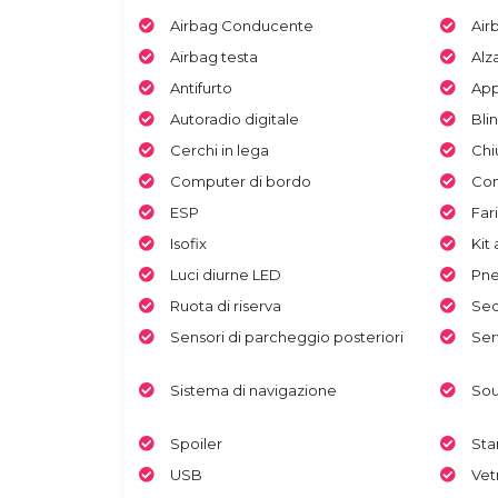
Airbag Conducente
Airb
Airbag testa
Alza
Antifurto
App
Autoradio digitale
Bli
Cerchi in lega
Chi
Computer di bordo
Con
ESP
Far
Isofix
Kit
Luci diurne LED
Pne
Ruota di riserva
Sed
Sensori di parcheggio posteriori
Ser
Sistema di navigazione
Sou
Spoiler
Sta
USB
Vet