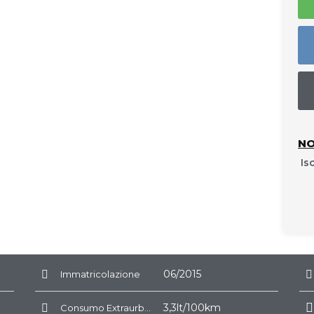
NO
Is
06/2015
Immatricolazione
3,3lt/100km
Consumo Extraurbano