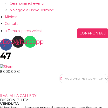
Cerimonia ed eventi
Noleggio a Breve Termine
Minicar
Contatti
Torna al parco veicoli
CONFRONTA
ebook-
Instagram
Whatsapp
f
47
8.000,00 €
AGGIUNGI PER CONFRONTO
VAI ALLA GALLERY
DISPONIBILITà:
VENDUTA
Vi invitiamo a chiamare prima di recarvi in sede per fissare un