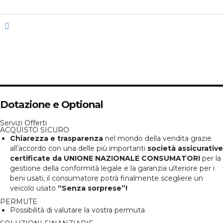
n/d
Colore Interni
n/d
Allestimento Interni
5
Posti
2/3
Porte
Dotazione e Optional
Servizi Offerti
ACQUISTO SICURO
Chiarezza e trasparenza
nel mondo della vendita grazie
all’accordo con una delle più importanti
società assicurative
certificate da UNIONE NAZIONALE CONSUMATORI
per la
gestione della conformità legale e la garanzia ulteriore per i
beni usati, il consumatore potrà finalmente scegliere un
veicolo usato
“Senza sorprese”!
PERMUTE
Possibilità di valutare la vostra permuta