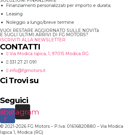
SOLUZIONI FINANZIARIE
Finanziamenti personalizzati per importo e durata;
Leasing
Noleggio a lungo/breve termine
VUOI RESTARE AGGIORNATO SULLE NOVITà
E SUGLI ULTIMI ARRIVI DI FG MOTORS?
ISCRIVITI ALLA NEWSLETTER
CONTATTI
Via Modica Ispica, 1, 97015 Modica RG
331 27 21 091
info@fgmotors.it
Ci Trovi su
Seguici
ebook-
Instagram
f
© 2021-2026 FG Motors – P.Iva: 01616820880 – Via Modica
Ispica 1, Modica (RG)