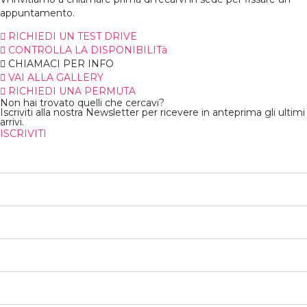
appuntamento.
RICHIEDI UN TEST DRIVE
CONTROLLA LA DISPONIBILITà
CHIAMACI PER INFO
VAI ALLA GALLERY
RICHIEDI UNA PERMUTA
Non hai trovato quelli che cercavi?
Iscriviti alla nostra Newsletter per ricevere in anteprima gli ultimi
arrivi.
ISCRIVITI
46 700
Chilometri
n/d
Immatricolazione
n/d
Consumo Medio
n/d
Consumo Urbano
n/d
Consumo Extraurbano