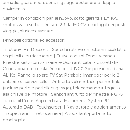
armadio guardaroba, pensili, garage posteriore e doppio
pavimento.
Camper in condizioni pari al nuovo, sotto garanzia LAIKA,
motorizzato su Fiat Ducato 2.3 da 150 CV, omologato 4 posti
viaggio, pluriaccessoriato.
Principali optional ed accessori:
Traction+, Hill Descent | Specchi retrovisori esterni riscaldati e
regolabili elettricamente | Cruise control-Tenda veranda-
Finestre seitz con zanzariere-Oscuranti cabina plissettati-
Condizionatore cellula Dometic FJ 1700-Sospensioni ad aria
AL-Ko_Pannello solare-TV Sat-Parabola-Imaneger per le 2
batterie di servizi cellula-Antifurto volumetrico-perimetrale
(incluso porte e portelloni garage), telecomando integrato
alla chiave del motore | Sensori antifurto per finestre e GPS
Tracciabilità con App dedicata-Multimedia System 9” |
Autoradio DAB | Touchscreen | Navigatore e aggiornamento
mappe 3 anni | Retrocamera | Altoparlanti-portamoto
omologato.