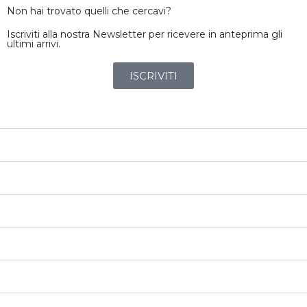
Non hai trovato quelli che cercavi?
Iscriviti alla nostra Newsletter per ricevere in anteprima gli
ultimi arrivi.
ISCRIVITI
149 124
Chilometri
n/d
Immatricolazione
n/d
Consumo Medio
n/d
Consumo Urbano
n/d
Consumo Extraurbano
2992 cc
Cilindrata