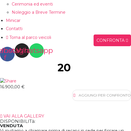
Cerimonia ed eventi
Noleggio a Breve Termine
Minicar
Contatti
Torna al parco veicoli
CONFRONTA
ebook-
Instagram
Whatsapp
f
20
16.900,00 €
AGGIUNGI PER CONFRONTO
VAI ALLA GALLERY
DISPONIBILITà:
VENDUTA
Vi invitiamo a chiamare prima di recarvi in sede per fissare un