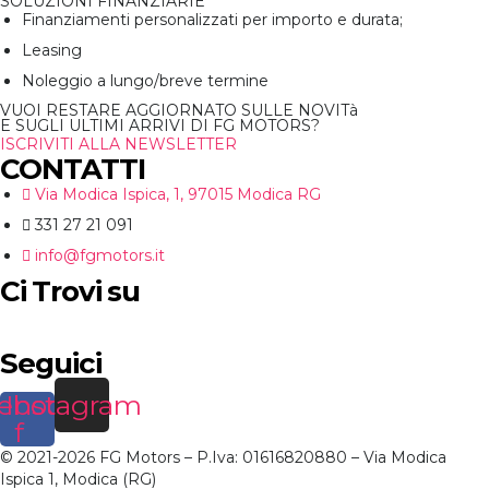
SOLUZIONI FINANZIARIE
Finanziamenti personalizzati per importo e durata;
Leasing
Noleggio a lungo/breve termine
VUOI RESTARE AGGIORNATO SULLE NOVITà
E SUGLI ULTIMI ARRIVI DI FG MOTORS?
ISCRIVITI ALLA NEWSLETTER
CONTATTI
Via Modica Ispica, 1, 97015 Modica RG
331 27 21 091
info@fgmotors.it
Ci Trovi su
Seguici
ebook-
Instagram
f
© 2021-2026 FG Motors – P.Iva: 01616820880 – Via Modica
Ispica 1, Modica (RG)