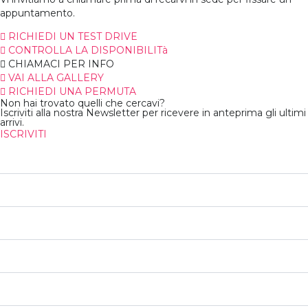
appuntamento.
RICHIEDI UN TEST DRIVE
CONTROLLA LA DISPONIBILITà
CHIAMACI PER INFO
VAI ALLA GALLERY
RICHIEDI UNA PERMUTA
Non hai trovato quelli che cercavi?
Iscriviti alla nostra Newsletter per ricevere in anteprima gli ultimi
arrivi.
ISCRIVITI
119 000
Chilometri
n/d
Immatricolazione
n/d
Consumo Medio
n/d
Consumo Urbano
n/d
Consumo Extraurbano