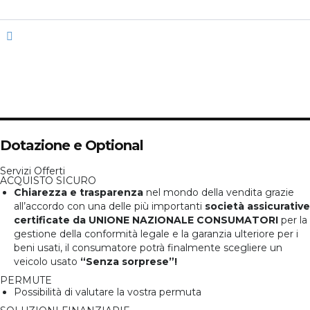
n/d
Colore Interni
n/d
Allestimento Interni
5
Posti
4/5
Porte
Dotazione e Optional
Servizi Offerti
ACQUISTO SICURO
Chiarezza e trasparenza
nel mondo della vendita grazie
all’accordo con una delle più importanti
società assicurative
certificate da UNIONE NAZIONALE CONSUMATORI
per la
gestione della conformità legale e la garanzia ulteriore per i
beni usati, il consumatore potrà finalmente scegliere un
veicolo usato
“Senza sorprese”!
PERMUTE
Possibilità di valutare la vostra permuta