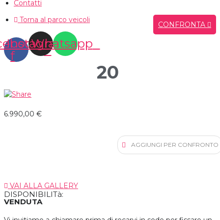
Contatti
Torna al parco veicoli
CONFRONTA
cebook-
Instagram
Whatsapp
f
20
6.990,00 €
AGGIUNGI PER CONFRONTO
VAI ALLA GALLERY
DISPONIBILITà:
VENDUTA