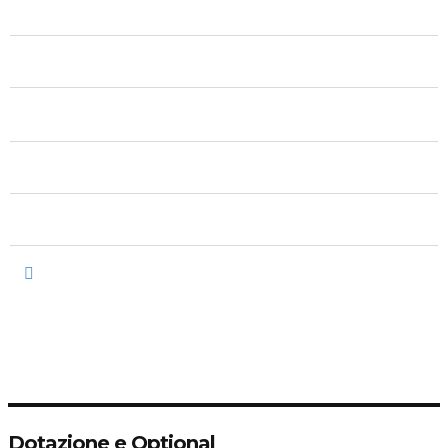
n/d
Trazione
Automatico
Cambio
n/d
Classe
n/d
Colore Esterni
n/d
Colore Interni
n/d
Allestimento Interni
5
Posti
2/3
Porte
Dotazione e Optional