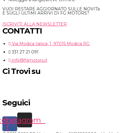
VUOI RESTARE AGGIORNATO SULLE NOVITà
E SUGLI ULTIMI ARRIVI DI FG MOTORS?
ISCRIVITI ALLA NEWSLETTER
CONTATTI
Via Modica Ispica, 1, 97015 Modica RG
331 27 21 091
info@fgmotors.it
Ci Trovi su
Seguici
cebook-
Instagram
f