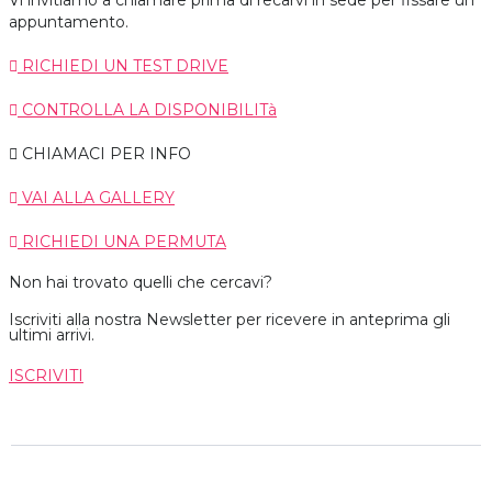
Vi invitiamo a chiamare prima di recarvi in sede per fissare un
appuntamento.
RICHIEDI UN TEST DRIVE
CONTROLLA LA DISPONIBILITà
CHIAMACI PER INFO
VAI ALLA GALLERY
RICHIEDI UNA PERMUTA
Non hai trovato quelli che cercavi?
Iscriviti alla nostra Newsletter per ricevere in anteprima gli
ultimi arrivi.
ISCRIVITI
179 000
Chilometri
n/d
Immatricolazione