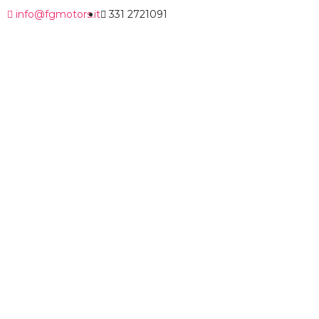
info@fgmotors.it
331 2721091