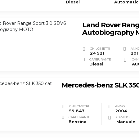
Diesel
Automatic
Land Rover Rang
Autobiography
CHILOMETRI
ANN
24 521
201
CARBURANTE
CAM
Diesel
Mercedes-benz SLK 350
CHILOMETRI
ANNO
59 847
2004
CARBURANTE
CAMBIO
Benzina
Manuale