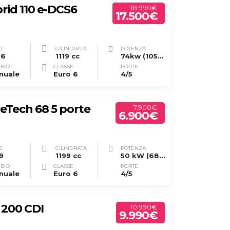
rid 110 e-DCS6
18.990€
17.500€
O
CILINDRATA
POTENZA
26
1119 cc
74kw (105cv)
BIO
CLASSE
PORTE
nuale
Euro 6
4/5
eTech 68 5 porte
7.900€
6.900€
O
CILINDRATA
POTENZA
9
1199 cc
50 kW (68 CV)
BIO
CLASSE
PORTE
nuale
Euro 6
4/5
 200 CDI
10.990€
9.990€