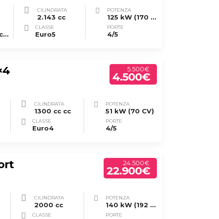
CILINDRATA
POTENZA
2.143 cc
125 kW (170 CV)
CLASSE
PORTE
Automatico/sequenziale
Euro5
4/5
×4
5.500€
4.500€
CILINDRATA
POTENZA
1300 cc cc
51 kW (70 CV)
CLASSE
PORTE
Euro4
4/5
ort
24.500€
22.900€
CILINDRATA
POTENZA
2000 cc
140 kW (192 CV)
CLASSE
PORTE