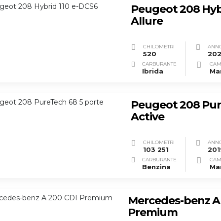
Peugeot 208 Hyb
Allure
CHILOMETRI
ANN
520
20
CARBURANTE
CAM
Ibrida
Ma
Peugeot 208 Pur
Active
CHILOMETRI
ANN
103 251
201
CARBURANTE
CAM
Benzina
Ma
Mercedes-benz A
Premium