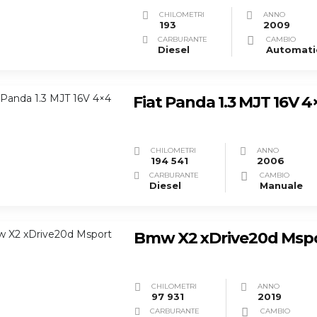
CHILOMETRI
ANNO
193
2009
CARBURANTE
CAMBIO
Diesel
Fiat Panda 1.3 MJT 16V 4
CHILOMETRI
ANNO
194 541
2006
CARBURANTE
CAMBIO
Diesel
Manuale
Bmw X2 xDrive20d Msp
CHILOMETRI
ANNO
97 931
2019
CARBURANTE
CAMBIO