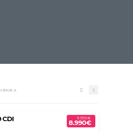
N BASE A:
 CDI
9.990€
8.990€