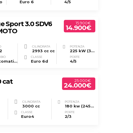
o
Euro 6
4/5
e Sport 3.0 SDV6
15.900€
14.900€
 MOTO
O
CILINDRATA
POTENZA
2
2993 cc cc
225 kW (306 CV)
BIO
CLASSE
PORTE
Automatico/sequenziale
Euro 6d
4/5
 cat
25.000€
24.000€
CILINDRATA
POTENZA
3000 cc
180 kw (245cv)
CLASSE
PORTE
Euro4
2/3