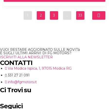
1
2
3
…
33
VUOI RESTARE AGGIORNATO SULLE NOVITà
E SUGLI ULTIMI ARRIVI DI FG MOTORS?
ISCRIVITI ALLA NEWSLETTER
CONTATTI
Via Modica Ispica, 1, 97015 Modica RG
331 27 21 091
info@fgmotors.it
Ci Trovi su
Seguici