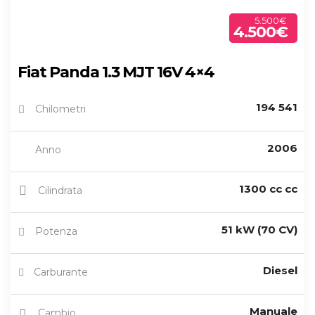
5.500€
4.500€
Fiat Panda 1.3 MJT 16V 4×4
194 541
Chilometri
2006
Anno
1300 cc cc
Cilindrata
51 kW (70 CV)
Potenza
Diesel
Carburante
Manuale
Cambio