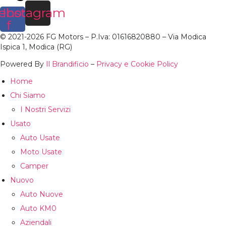
ebook-
Instagram
f
© 2021-2026 FG Motors – P.Iva: 01616820880 – Via Modica
Ispica 1, Modica (RG)
Powered By
Il Brandificio
–
Privacy e Cookie Policy
Home
Chi Siamo
I Nostri Servizi
Usato
Auto Usate
Moto Usate
Camper
Nuovo
Auto Nuove
Auto KM0
Aziendali