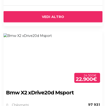
VEDI ALTRO
24.500€
22.900€
Bmw X2 xDrive20d Msport
97 931
Chilometri