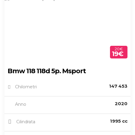
20€
19€
Bmw 118 118d 5p. Msport
147 453
Chilometri
2020
Anno
1995 cc
Cilindrata