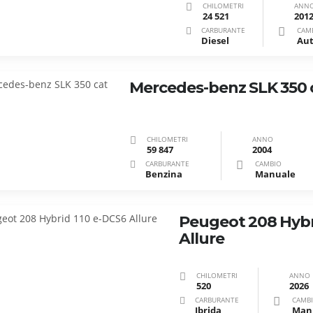
CHILOMETRI
ANN
24 521
201
CARBURANTE
CAM
Diesel
Mercedes-benz SLK 350 
CHILOMETRI
ANNO
59 847
2004
CARBURANTE
CAMBIO
Benzina
Manuale
Peugeot 208 Hybr
Allure
CHILOMETRI
ANNO
520
2026
CARBURANTE
CAMB
Ibrida
Man