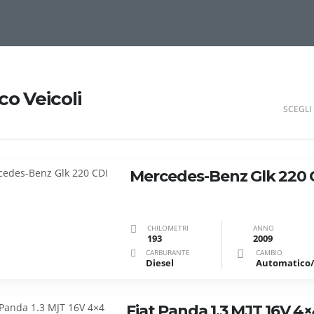
co Veicoli
SCEGLI 
Mercedes-Benz Glk 220 
CHILOMETRI
ANNO
193
2009
CARBURANTE
CAMBIO
Diesel
Fiat Panda 1.3 MJT 16V 4