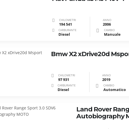
CHILOMETRI
ANNO
194 541
2006
CARBURANTE
CAMBIO
Diesel
Manuale
Bmw X2 xDrive20d Mspo
CHILOMETRI
ANNO
97 931
2019
CARBURANTE
CAMBIO
Diesel
Automatico
Land Rover Rang
Autobiography