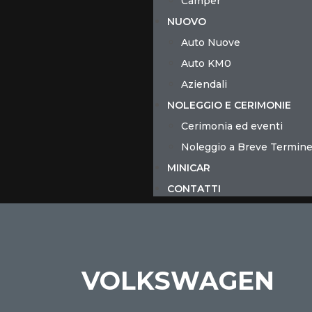
Camper
NUOVO
Auto Nuove
Auto KM0
Aziendali
NOLEGGIO E CERIMONIE
Cerimonia ed eventi
Noleggio a Breve Termin
MINICAR
CONTATTI
VOLKSWAGEN