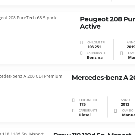
Peugeot 208 Pur
Active
CHILOMETRI
ANN
103 251
201
CARBURANTE
CAM
Benzina
Ma
Mercedes-benz A 2
CHILOMETRI
ANNO
175
2013
CARBURANTE
CAMBIO
Diesel
Manua