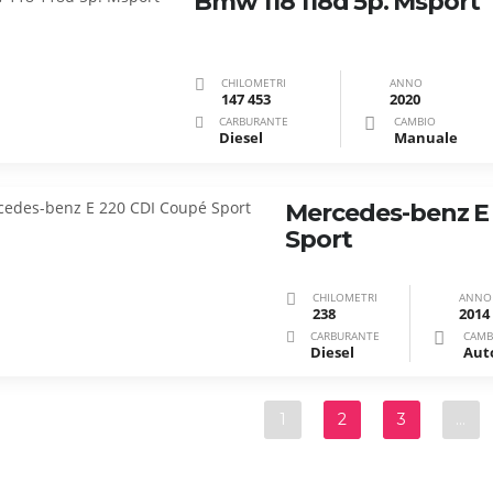
Bmw 118 118d 5p. Msport
CHILOMETRI
ANNO
147 453
2020
CARBURANTE
CAMBIO
Diesel
Manuale
Mercedes-benz E
Sport
CHILOMETRI
ANNO
238
2014
CARBURANTE
CAMB
Diesel
1
2
3
…