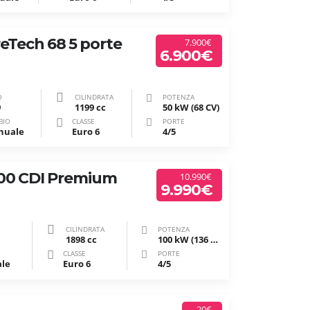
eTech 68 5 porte
7.900€
6.900€
O
CILINDRATA
POTENZA
9
1199 cc
50 kW (68 CV)
BIO
CLASSE
PORTE
nuale
Euro 6
4/5
00 CDI Premium
10.990€
9.990€
CILINDRATA
POTENZA
1898 cc
100 kW (136 CV)
CLASSE
PORTE
le
Euro 6
4/5
20€