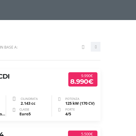
IN BASE A:
CDI
9.990€
8.990€
CILINDRATA
POTENZA
2.143 cc
125 kW (170 CV)
CLASSE
PORTE
Automatico/sequenziale
Euro5
4/5
×4
5.500€