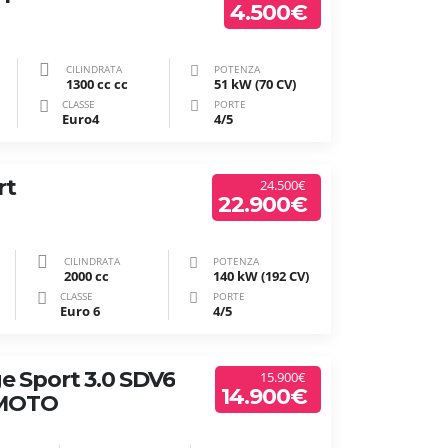
4.500€
CILINDRATA
POTENZA
1300 cc cc
51 kW (70 CV)
CLASSE
PORTE
Euro4
4/5
rt
24.500€
22.900€
CILINDRATA
POTENZA
2000 cc
140 kW (192 CV)
CLASSE
PORTE
Euro 6
4/5
e Sport 3.0 SDV6
15.900€
14.900€
 MOTO