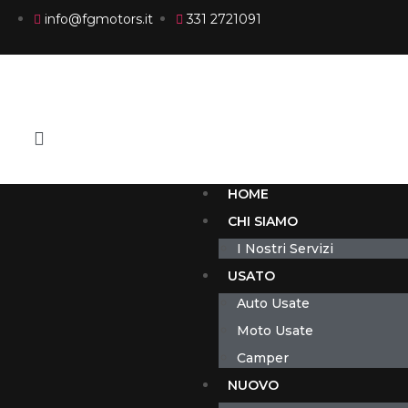
info@fgmotors.it
331 2721091
HOME
CHI SIAMO
I Nostri Servizi
USATO
Auto Usate
Moto Usate
Camper
NUOVO