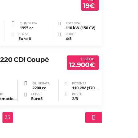
19€
CILINDRATA
POTENZA
1995 cc
110 kW (150 CV)
CLASSE
PORTE
Euro 6
4/5
 220 CDI Coupé
13.900€
12.900€
CILINDRATA
POTENZA
2200 cc
110 kW (170 CV)
IO
CLASSE
PORTE
Automatico/sequenziale
Euro5
2/3
33