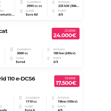
O
CILINDRATA
POTENZA
2
2993 cc cc
225 kW (306 CV)
BIO
CLASSE
PORTE
Automatico/sequenziale
Euro 6d
4/5
cat
25.000€
24.000€
CILINDRATA
POTENZA
3000 cc
180 kw (245cv)
CLASSE
PORTE
Euro4
2/3
id 110 e-DCS6
18.990€
17.500€
CILINDRATA
POTENZA
1119 cc
74kw (105cv)
IO
CLASSE
PORTE
uale
Euro 6
4/5