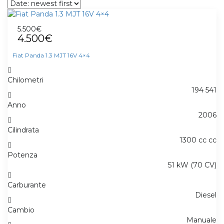
5.500€
4.500€
Fiat Panda 1.3 MJT 16V 4×4
Chilometri
194 541
Anno
2006
Cilindrata
1300 cc cc
Potenza
51 kW (70 CV)
Carburante
Diesel
Cambio
Manuale