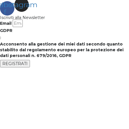
ebook-
Instagram
f
Iscriviti alla Newsletter
Email
GDPR
Acconsento alla gestione dei miei dati secondo quanto
stabilito dal regolamento europeo per la protezione dei
dati personali n. 679/2016, GDPR
REGISTRATI