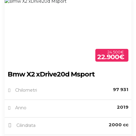
24.500€
22.900€
Bmw X2 xDrive20d Msport
97 931
Chilometri
2019
Anno
2000 cc
Cilindrata