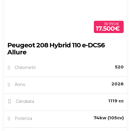
18.990€
17.500€
Peugeot 208 Hybrid 110 e-DCS6
Allure
520
Chilometri
2026
Anno
1119 cc
Cilindrata
74kw (105cv)
Potenza