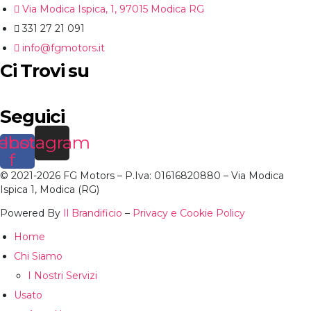
Via Modica Ispica, 1, 97015 Modica RG
331 27 21 091
info@fgmotors.it
Ci Trovi su
Seguici
ebook-
Instagram
f
© 2021-2026 FG Motors – P.Iva: 01616820880 – Via Modica
Ispica 1, Modica (RG)
Powered By
Il Brandificio
–
Privacy e Cookie Policy
Home
Chi Siamo
I Nostri Servizi
Usato